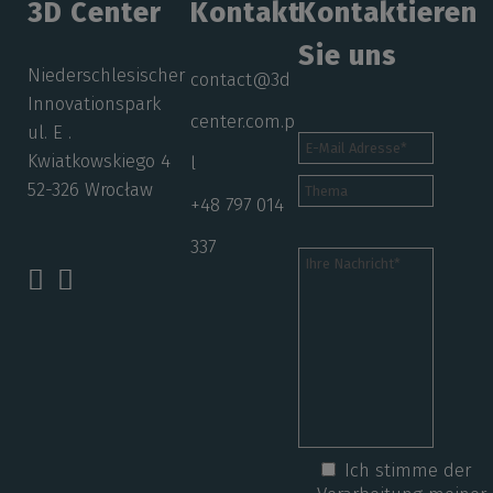
3D Center
Kontakt
Kontaktieren
Sie uns
Niederschlesischer
contact@3d
Innovationspark
center.com.p
ul. E .
Kwiatkowskiego 4
l
52-326 Wrocław
+48 797 014
337
Ich stimme der