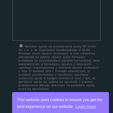
Wyrażam zgodę na przetwarzanie przez 3D Center
Sp. z o. o. ul. Eugeniusza Kwiatkowskiego 4 52-326
Wrocław, moich danych osobowych w celu udzielenia
odpowiedzi na pytanie zadane przez formularz
kontaktowy za pośrednictwem kanałów komunikacji, które
wskazałem/am w formularzu, zgodnie z wymogami
ogólnego rozporządzenia o ochronie danych osobowych
z dnia 27 kwietnia 2016 r. Ponadto oświadczam, iż
zostałem poinformowany o możliwości wycofania
udzielonej zgody w każdym momencie oraz o tym, że
wycofanie zgody nie wpływa na zgodność z prawem
przetwarzania, którego dokonano na podstawie zgody
przed jej wycofaniem.
This website uses cookies to ensure you get the
best experience on our website.
Learn more