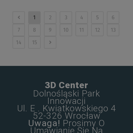
1
2
3
4
5
6
7
8
9
10
11
12
13
14
15
3D Center
Dolnośląski Park
Innowacji
Ul. E . Kwiatkowskiego 4
52-326 Wrocław
Uwaga!
Prosimy O
Umawianie Się Na