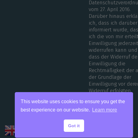
Datenschutzverordn
vom 27. April 2016.
Darüber hinaus erklä
ich, dass ich darüber
informiert wurde, da
ich die von mir erteil
Einwilligung jederzei
widerrufen kann und
dass der Widerruf de
Einwilligung die
Rechtmäßigkeit der 
der Grundlage der
Einwilligung vor dere
Widerruf erfolgten
Verarbeitung nicht
This website uses cookies to ensure you get the
berührt.
best experience on our website.
Learn more
Got it