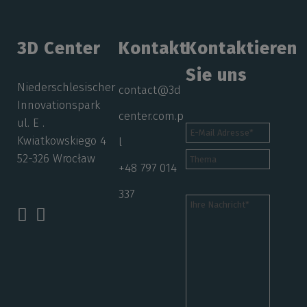
3D Center
Kontakt
Kontaktieren
Sie uns
Niederschlesischer
contact@3d
Innovationspark
center.com.p
ul. E .
Kwiatkowskiego 4
l
52-326 Wrocław
+48 797 014
337