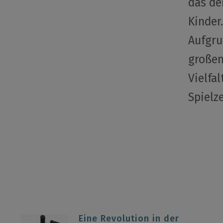
das de
Kinder
Aufgru
große
Vielfal
Spielze
Eine Revolution in der