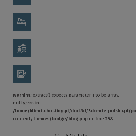
Warning
: extract() expects parameter 1 to be array,
null given in
/home/klient.dhosting.pl/druk3d/3dcenterpolska.pl/p
content/themes/bridge/blog.php
on line
258
1
2
…
4
Nächste