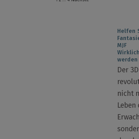
Helfen 
Fantasi
MJF
Wirklic
werden
Der 3D
revolu
nicht 
Leben 
Erwach
sonder