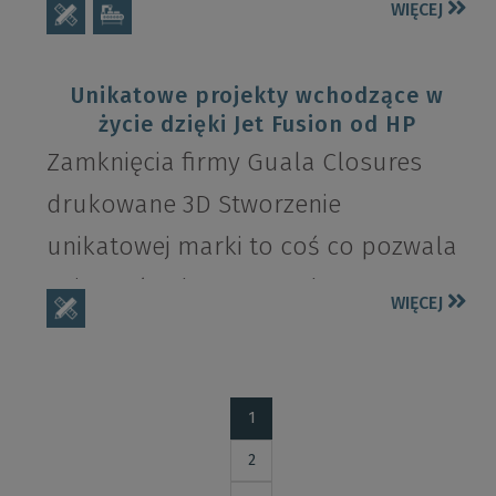
WIĘCEJ
Decathlon oraz włoska firma...
Unikatowe projekty wchodzące w
życie dzięki Jet Fusion od HP
Zamknięcia firmy Guala Closures
drukowane 3D Stworzenie
unikatowej marki to coś co pozwala
osiągnąć sukces na rynku.
WIĘCEJ
Opakowanie pomaga w...
1
2