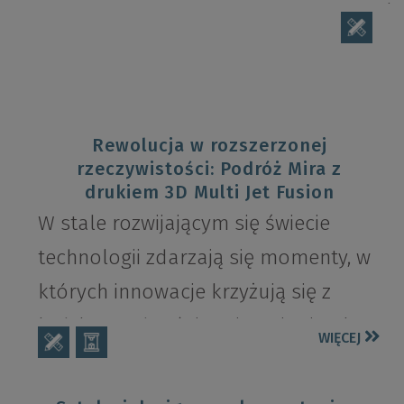
rewolu
życiu
dorosł
także i
Rewolucja w rozszerzonej
Ze wzg
rzeczywistości: Podróż Mira z
dużą
drukiem 3D Multi Jet Fusion
różnor
W stale rozwijającym się świecie
technologii zdarzają się momenty, w
których innowacje krzyżują się z
ludzką wyobraźnią. Mira, pionierska
WIĘCEJ
firma w...