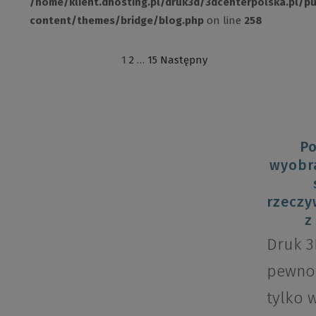
/home/klient.dhosting.pl/druk3d/3dcenterpolska.pl/p
content/themes/bridge/blog.php
on line
258
1
2
…
15
Następny
P
wyobra
rzeczy
z
Druk 3
pewnoś
tylko 