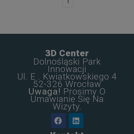
3
3D Center
Dolnośląski Park
Innowacji
Ul. E . Kwiatkowskiego 4
52-326 Wrocław
Uwaga!
Prosimy O
Umawianie Się Na
Wizyty.