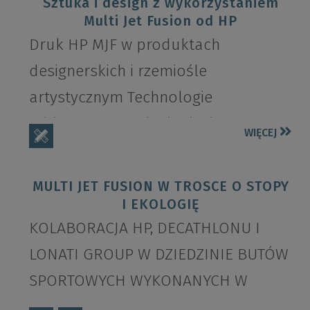
Sztuka i design z wykorzystaniem
Multi Jet Fusion od HP
Druk HP MJF w produktach
designerskich i rzemiośle
artystycznym Technologie
addytywne rewolucjonizują
WIĘCEJ
projektowanie, sztukę użytkową i
modę, umożliwiając tworzenie
MULTI JET FUSION W TROSCE O STOPY
nieograniczonych...
I EKOLOGIĘ
KOLABORACJA HP, DECATHLONU I
LONATI GROUP W DZIEDZINIE BUTÓW
SPORTOWYCH WYKONANYCH W
TECHNOLOGII DRUKU 3D HP,