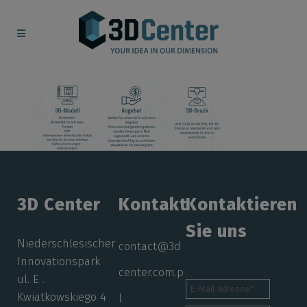
3D Center
Kontakt
Kontaktieren
Sie uns
Niederschlesischer
contact@3d
Innovationspark
center.com.p
ul. E .
Kwiatkowskiego 4
l