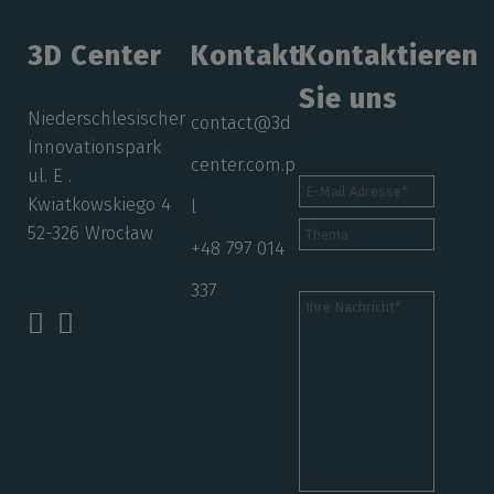
3D Center
Kontakt
Kontaktieren
Sie uns
Niederschlesischer
contact@3d
Innovationspark
center.com.p
ul. E .
Kwiatkowskiego 4
l
52-326 Wrocław
+48 797 014
337