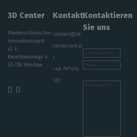
3D Center
Kontakt
Kontaktieren
Sie uns
Niederschlesischer
contact@3d
Innovationspark
center.com.p
ul. E .
Kwiatkowskiego 4
l
52-326 Wrocław
+48 797 014
337