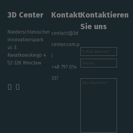
3D Center
Kontakt
Kontaktieren
Sie uns
Niederschlesischer
contact@3d
Innovationspark
center.com.p
ul. E .
Kwiatkowskiego 4
l
52-326 Wrocław
+48 797 014
337