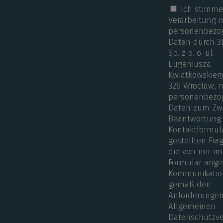
Ich stimme
Verarbeitung 
personenbezo
Daten durch 3
Sp. z o. o. ul.
Eugeniusza
Kwiatkowskieg
326 Wrocław, 
personenbezo
Daten zum Zw
Beantwortung 
Kontaktformul
gestellten Fra
die von mir im
Formular ang
Kommunikatio
gemäß den
Anforderungen
Allgemeinen
Datenschutzv