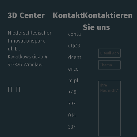
3D Center
Kontakt
Kontaktieren
Sie uns
Niederschlesischer
conta
Innovationspark
ct@3
ul. E .
Kwiatkowskiego 4
dcent
52-326 Wrocław
er.co
m.pl
+48
797
014
337