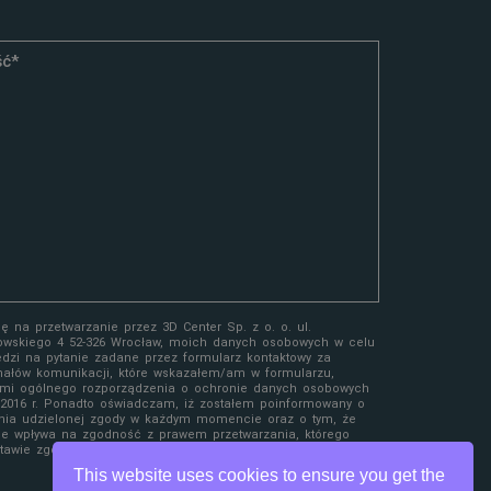
 na przetwarzanie przez 3D Center Sp. z o. o. ul.
owskiego 4 52-326 Wrocław, moich danych osobowych w celu
edzi na pytanie zadane przez formularz kontaktowy za
ałów komunikacji, które wskazałem/am w formularzu,
mi ogólnego rozporządzenia o ochronie danych osobowych
a 2016 r. Ponadto oświadczam, iż zostałem poinformowany o
nia udzielonej zgody w każdym momencie oraz o tym, że
ie wpływa na zgodność z prawem przetwarzania, którego
awie zgody przed jej wycofaniem.
This website uses cookies to ensure you get the