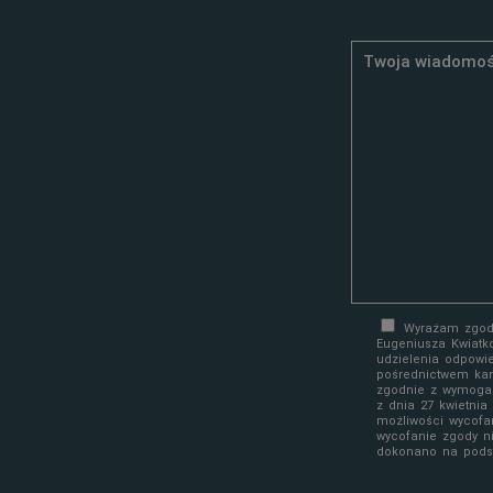
Wyrażam zgodę
Eugeniusza Kwiatk
udzielenia odpowi
pośrednictwem kan
zgodnie z wymoga
z dnia 27 kwietni
możliwości wycofa
wycofanie zgody n
dokonano na podst