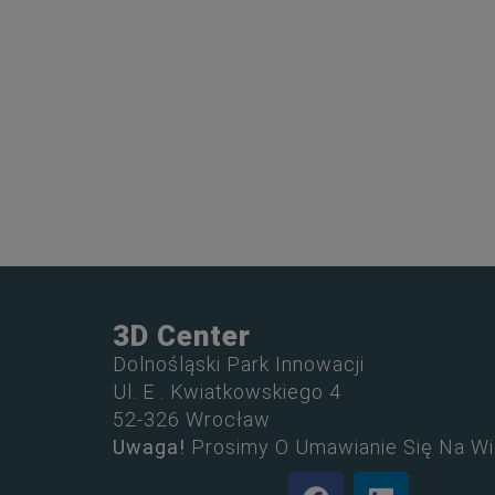
3D Center
Dolnośląski Park Innowacji
Ul. E . Kwiatkowskiego 4
52-326 Wrocław
Uwaga!
Prosimy O Umawianie Się Na Wi