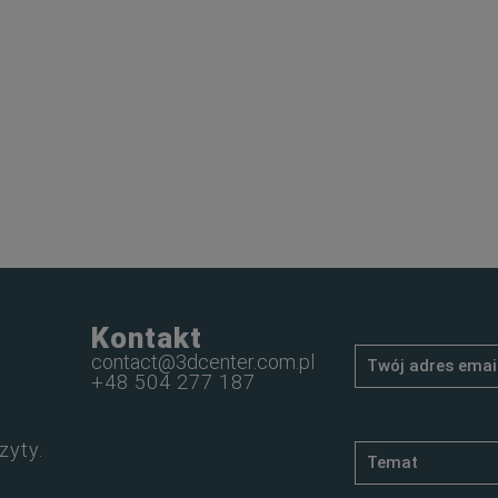
Kontakt
contact@3dcenter.com.pl
+48 504 277 187
zyty.