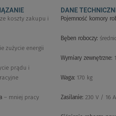
IĄZANIE
DANE TECHNICZNE
ze koszty zakupu i
Pojemność komory rob
Bęben roboczy:
średni
ie zużycie energii
Wymiary zewnętrzne:
1
cie prądu i
racyjne
Waga:
170 kg
a
– mniej pracy
Zasilanie:
230 V / 16 A