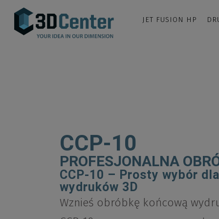
JET FUSION HP
DR
CCP-10
PROFESJONALNA OBR
CCP-10 – Prosty wybór dl
wydruków 3D
Wznieś obróbkę końcową wydru