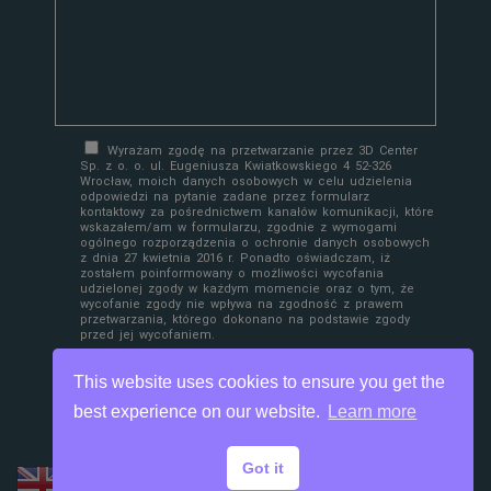
Wyrażam zgodę na przetwarzanie przez 3D Center
Sp. z o. o. ul. Eugeniusza Kwiatkowskiego 4 52-326
Wrocław, moich danych osobowych w celu udzielenia
odpowiedzi na pytanie zadane przez formularz
kontaktowy za pośrednictwem kanałów komunikacji, które
wskazałem/am w formularzu, zgodnie z wymogami
ogólnego rozporządzenia o ochronie danych osobowych
z dnia 27 kwietnia 2016 r. Ponadto oświadczam, iż
zostałem poinformowany o możliwości wycofania
udzielonej zgody w każdym momencie oraz o tym, że
wycofanie zgody nie wpływa na zgodność z prawem
przetwarzania, którego dokonano na podstawie zgody
przed jej wycofaniem.
This website uses cookies to ensure you get the
best experience on our website.
Learn more
Got it