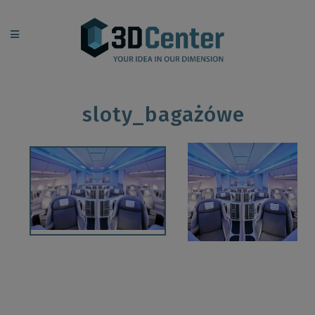
sloty_bagażówe