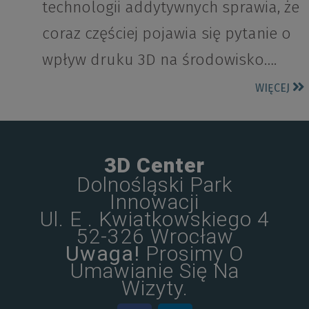
technologii addytywnych sprawia, że
coraz częściej pojawia się pytanie o
wpływ druku 3D na środowisko….
WIĘCEJ
3D Center
Dolnośląski Park
Innowacji
Ul. E . Kwiatkowskiego 4
52-326 Wrocław
Uwaga!
Prosimy O
Umawianie Się Na
Wizyty.