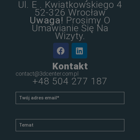
Ul. E . Kwiatkowskiego 4
52-326 Wrocław
Uwaga!
Prosimy O
Umawianie Się Na
Wizyty.
Kontakt
contact@3dcenter.com.pl
+48 504 277 187