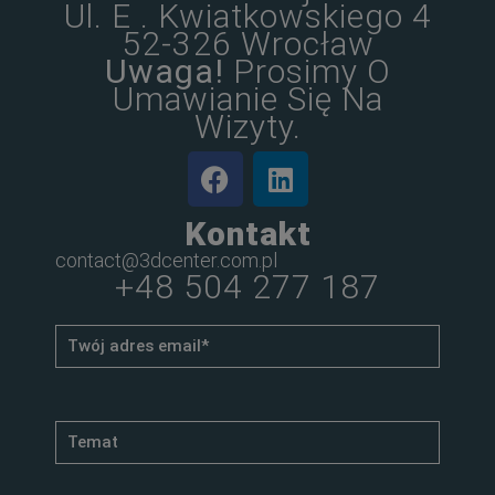
Ul. E . Kwiatkowskiego 4
52-326 Wrocław
Uwaga!
Prosimy O
Umawianie Się Na
Wizyty.
Kontakt
contact@3dcenter.com.pl
+48 504 277 187