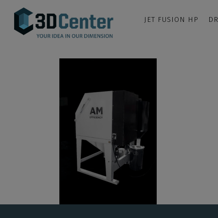
JET FUSION HP
DR