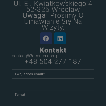
Ul. E . Kwiatkowskiego 4
52-326 Wrocław
Uwaga!
Prosimy O
Umawianie Się Na
Wizyty.
Kontakt
contact@3dcenter.com.pl
+48 504 277 187