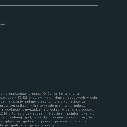
 na przetwarzanie przez 3D Center Sp. z o. o. ul.
owskiego 4 52-326 Wrocław, moich danych osobowych w celu
edzi na pytanie zadane przez formularz kontaktowy za
ałów komunikacji, które wskazałem/am w formularzu,
mi ogólnego rozporządzenia o ochronie danych osobowych
a 2016 r. Ponadto oświadczam, iż zostałem poinformowany o
nia udzielonej zgody w każdym momencie oraz o tym, że
ie wpływa na zgodność z prawem przetwarzania, którego
awie zgody przed jej wycofaniem.