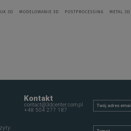
UK 3D
MODELOWANIE 3D
POSTPROCESSING
METAL 3D
Kontakt
contact@3dcenter.com.pl
+48 504 277 187
zyty.