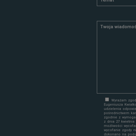
Wyrażam zgodę
Eugeniusza Kwiatk
udzielenia odpowi
pośrednictwem kan
zgodnie z wymoga
z dnia 27 kwietni
możliwości wycofa
wycofanie zgody n
dokonano na podst