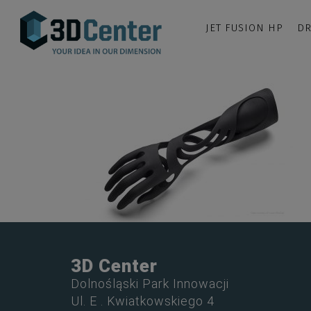
JET FUSION HP
DR
3D Center
Dolnośląski Park Innowacji
Ul. E . Kwiatkowskiego 4