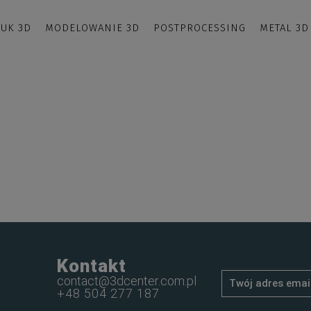
UK 3D
MODELOWANIE 3D
POSTPROCESSING
METAL 3D
Kontakt
contact@3dcenter.com.pl
+48 504 277 187