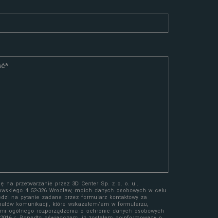
 na przetwarzanie przez 3D Center Sp. z o. o. ul.
owskiego 4 52-326 Wrocław, moich danych osobowych w celu
edzi na pytanie zadane przez formularz kontaktowy za
ałów komunikacji, które wskazałem/am w formularzu,
mi ogólnego rozporządzenia o ochronie danych osobowych
a 2016 r. Ponadto oświadczam, iż zostałem poinformowany o