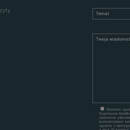
zyty.
Wyrażam zgodę
Eugeniusza Kwiatk
udzielenia odpowi
pośrednictwem kan
zgodnie z wymoga
z dnia 27 kwietni