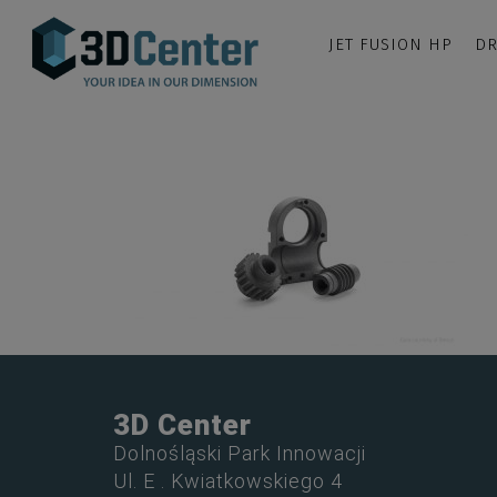
JET FUSION HP
DR
3D Center
Dolnośląski Park Innowacji
Ul. E . Kwiatkowskiego 4