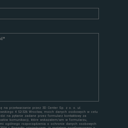
 na przetwarzanie przez 3D Center Sp. z o. o. ul.
owskiego 4 52-326 Wrocław, moich danych osobowych w celu
edzi na pytanie zadane przez formularz kontaktowy za
ałów komunikacji, które wskazałem/am w formularzu,
mi ogólnego rozporządzenia o ochronie danych osobowych
a 2016 r. Ponadto oświadczam, iż zostałem poinformowany o