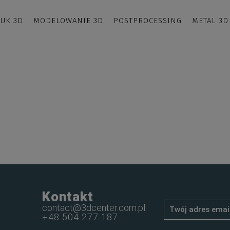
UK 3D
MODELOWANIE 3D
POSTPROCESSING
METAL 3D
Kontakt
contact@3dcenter.com.pl
+48 504 277 187