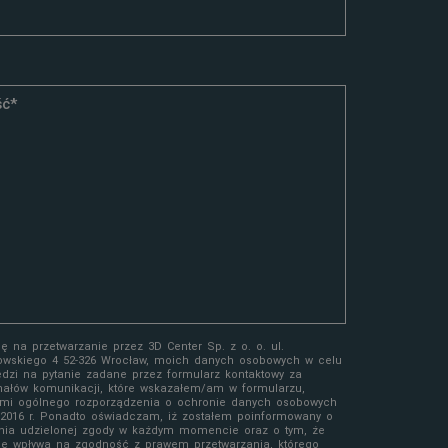
 na przetwarzanie przez 3D Center Sp. z o. o. ul.
owskiego 4 52-326 Wrocław, moich danych osobowych w celu
edzi na pytanie zadane przez formularz kontaktowy za
ałów komunikacji, które wskazałem/am w formularzu,
mi ogólnego rozporządzenia o ochronie danych osobowych
a 2016 r. Ponadto oświadczam, iż zostałem poinformowany o
nia udzielonej zgody w każdym momencie oraz o tym, że
ie wpływa na zgodność z prawem przetwarzania, którego