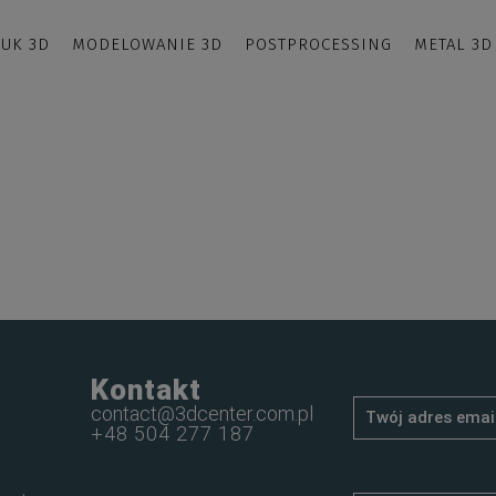
UK 3D
MODELOWANIE 3D
POSTPROCESSING
METAL 3D
Kontakt
contact@3dcenter.com.pl
+48 504 277 187