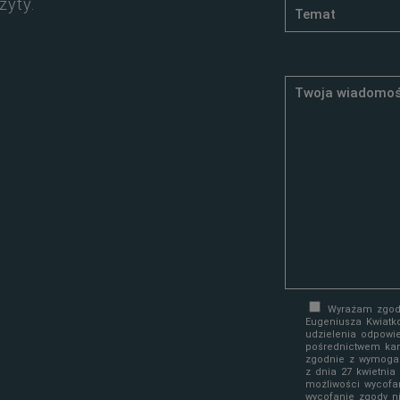
zyty.
Wyrażam zgodę
Eugeniusza Kwiatk
udzielenia odpowi
pośrednictwem kan
zgodnie z wymoga
z dnia 27 kwietni
możliwości wycofa
wycofanie zgody n