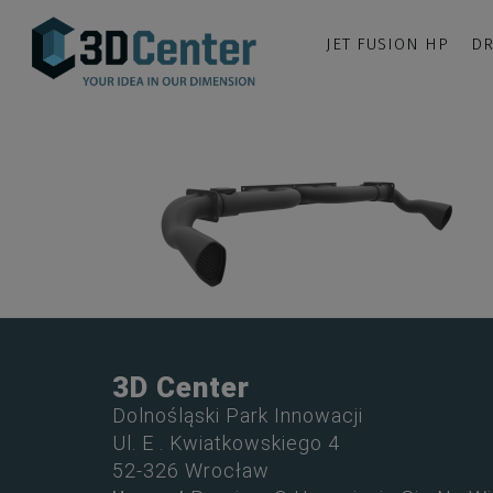
JET FUSION HP
DR
3D Center
Dolnośląski Park Innowacji
Ul. E . Kwiatkowskiego 4
52-326 Wrocław