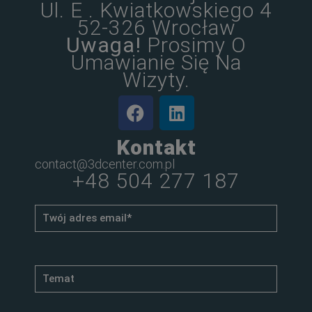
Ul. E . Kwiatkowskiego 4
52-326 Wrocław
Uwaga!
Prosimy O
Umawianie Się Na
Wizyty.
Kontakt
contact@3dcenter.com.pl
+48 504 277 187