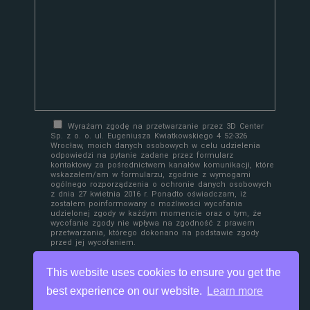
Wyrażam zgodę na przetwarzanie przez 3D Center
Sp. z o. o. ul. Eugeniusza Kwiatkowskiego 4 52-326
Wrocław, moich danych osobowych w celu udzielenia
odpowiedzi na pytanie zadane przez formularz
kontaktowy za pośrednictwem kanałów komunikacji, które
wskazałem/am w formularzu, zgodnie z wymogami
ogólnego rozporządzenia o ochronie danych osobowych
z dnia 27 kwietnia 2016 r. Ponadto oświadczam, iż
zostałem poinformowany o możliwości wycofania
udzielonej zgody w każdym momencie oraz o tym, że
wycofanie zgody nie wpływa na zgodność z prawem
przetwarzania, którego dokonano na podstawie zgody
przed jej wycofaniem.
This website uses cookies to ensure you get the
best experience on our website.
Learn more