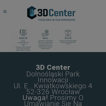
3D Center
Dolnośląski Park
Innowacji
Ul. E . Kwiatkowskiego 4
52-326 Wrocław
Uwaga!
Prosimy O
Umawianie Się Na