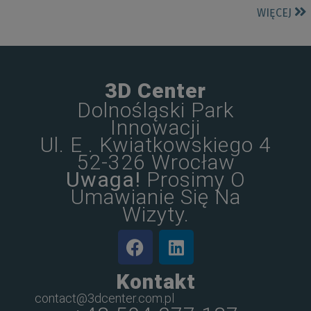
WIĘCEJ
3D Center
Dolnośląski Park
Innowacji
Ul. E . Kwiatkowskiego 4
52-326 Wrocław
Uwaga!
Prosimy O
Umawianie Się Na
Wizyty.
Kontakt
contact@3dcenter.com.pl