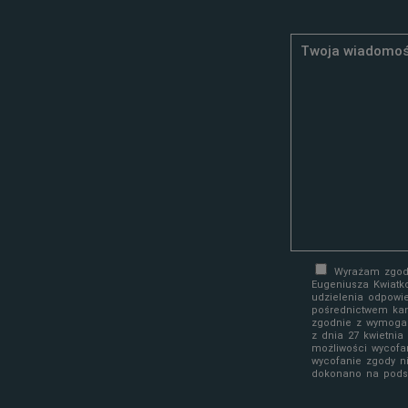
Wyrażam zgodę
Eugeniusza Kwiatk
udzielenia odpowi
pośrednictwem kan
zgodnie z wymoga
z dnia 27 kwietni
możliwości wycofa
wycofanie zgody n
dokonano na podst