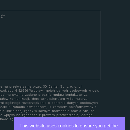
 na przetwarzanie przez 3D Center Sp. z o. o. ul.
owskiego 4 52-326 Wrocław, moich danych osobowych w celu
edzi na pytanie zadane przez formularz kontaktowy za
ałów komunikacji, które wskazałem/am w formularzu,
mi ogólnego rozporządzenia o ochronie danych osobowych
a 2016 r. Ponadto oświadczam, iż zostałem poinformowany o
nia udzielonej zgody w każdym momencie oraz o tym, że
ie wpływa na zgodność z prawem przetwarzania, którego
awie zgody przed jej wycofaniem.
This website uses cookies to ensure you get the