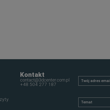
Kontakt
contact@3dcenter.com.pl
+48 504 277 187
zyty.