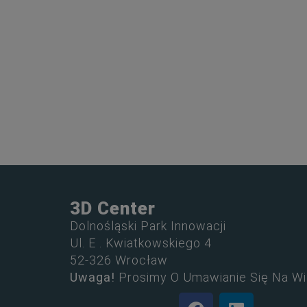
3D Center
Dolnośląski Park Innowacji
Ul. E . Kwiatkowskiego 4
52-326 Wrocław
Uwaga!
Prosimy O Umawianie Się Na Wi