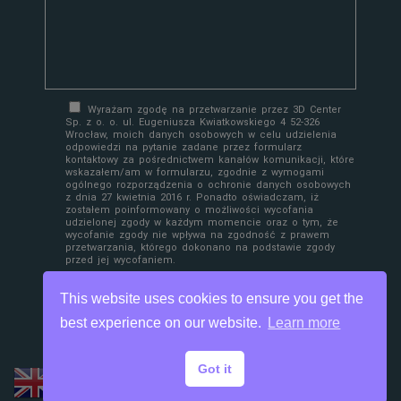
Wyrażam zgodę na przetwarzanie przez 3D Center
Sp. z o. o. ul. Eugeniusza Kwiatkowskiego 4 52-326
Wrocław, moich danych osobowych w celu udzielenia
odpowiedzi na pytanie zadane przez formularz
kontaktowy za pośrednictwem kanałów komunikacji, które
wskazałem/am w formularzu, zgodnie z wymogami
ogólnego rozporządzenia o ochronie danych osobowych
z dnia 27 kwietnia 2016 r. Ponadto oświadczam, iż
zostałem poinformowany o możliwości wycofania
udzielonej zgody w każdym momencie oraz o tym, że
wycofanie zgody nie wpływa na zgodność z prawem
przetwarzania, którego dokonano na podstawie zgody
przed jej wycofaniem.
This website uses cookies to ensure you get the
best experience on our website.
Learn more
Got it