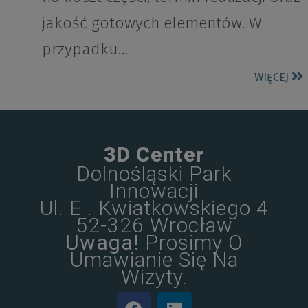
jakość gotowych elementów. W
przypadku…
WIĘCEJ
3D Center
Dolnośląski Park
Innowacji
Ul. E . Kwiatkowskiego 4
52-326 Wrocław
Uwaga!
Prosimy O
Umawianie Się Na
Wizyty.