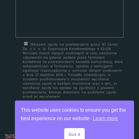
Wyrażam zgodę na przetwarzanie przez 3D Center
Sp. z o. o. ul. Eugeniusza Kwiatkowskiego 4 52-326
Wrocław, moich danych osobowych w celu udzielenia
odpowiedzi na pytanie zadane przez formularz
kontaktowy za pośrednictwem kanałów komunikacji, które
wskazałem/am w formularzu, zgodnie z wymogami
ogólnego rozporządzenia o ochronie danych osobowych
z dnia 27 kwietnia 2016 r. Ponadto oświadczam, iż
zostałem poinformowany o możliwości wycofania
udzielonej zgody w każdym momencie oraz o tym, że
wycofanie zgody nie wpływa na zgodność z prawem
przetwarzania, którego dokonano na podstawie zgody
przed jej wycofaniem.
This website uses cookies to ensure you get the
best experience on our website.
Learn more
Got it