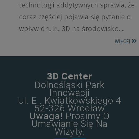
technologii addytywnych sprawia, że
coraz częściej pojawia się pytanie o
wpływ druku 3D na środowisko….
WIĘCEJ
3D Center
Dolnośląski Park
Innowacji
Ul. E . Kwiatkowskiego 4
52-326 Wrocław
Uwaga!
Prosimy O
Umawianie Się Na
Wizyty.