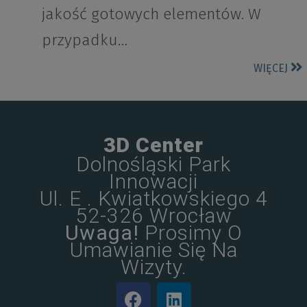
jakość gotowych elementów. W
przypadku…
WIĘCEJ
3D Center
Dolnośląski Park
Innowacji
Ul. E . Kwiatkowskiego 4
52-326 Wrocław
Uwaga!
Prosimy O
Umawianie Się Na
Wizyty.