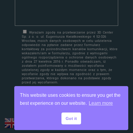
Wyrażam zgodę na przetwarzanie przez 3D Center
Sp. z o. o. ul. Eugeniusza Kwiatkowskiego 4 52-326
Wrocław, moich danych osobowych w celu udzielenia
odpowiedzi na pytanie zadane przez formularz
kontaktowy za pośrednictwem kanałów komunikacji, które
wskazałem/am w formularzu, zgodnie z wymogami
ogólnego rozporządzenia o ochronie danych osobowych
z dnia 27 kwietnia 2016 r. Ponadto oświadczam, iż
zostałem poinformowany o możliwości wycofania
udzielonej zgody w każdym momencie oraz o tym, że
wycofanie zgody nie wpływa na zgodność z prawem
przetwarzania, którego dokonano na podstawie zgody
przed jej wycofaniem.
This website uses cookies to ensure you get the
best experience on our website.
Learn more
Got it