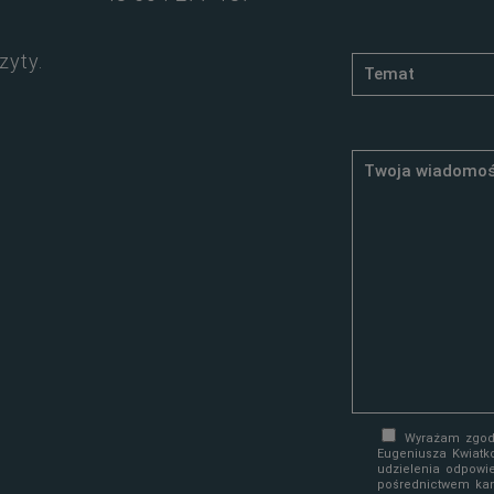
zyty.
Wyrażam zgodę
Eugeniusza Kwiatk
udzielenia odpowi
pośrednictwem kan