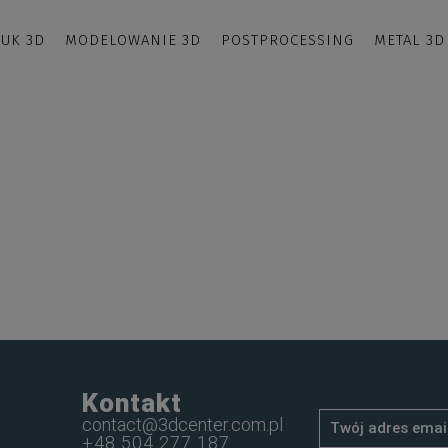
UK 3D
MODELOWANIE 3D
POSTPROCESSING
METAL 3D
Kontakt
contact@3dcenter.com.pl
+48 504 277 187