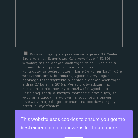
Wyrażam zgodę na przetwarzanie przez 3D Center
Sp. z o. o. ul. Eugeniusza Kwiatkowskiego 4 52-326
Wrocław, moich danych osobowych w celu udzielenia
odpowiedzi na pytanie zadane przez formularz
kontaktowy za pośrednictwem kanałów komunikacji, które
wskazałem/am w formularzu, zgodnie z wymogami
ogólnego rozporządzenia o ochronie danych osobowych
z dnia 27 kwietnia 2016 r. Ponadto oświadczam, iż
zostałem poinformowany o możliwości wycofania
udzielonej zgody w każdym momencie oraz o tym, że
wycofanie zgody nie wpływa na zgodność z prawem
przetwarzania, którego dokonano na podstawie zgody
przed jej wycofaniem.
This website uses cookies to ensure you get the
best experience on our website.
Learn more