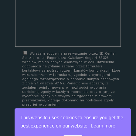
Wyrażam zgodę na przetwarzanie przez 3D Center
Sp. z o. o. ul. Eugeniusza Kwiatkowskiego 4 52-326
Wrocław, moich danych osobowych w celu udzielenia
odpowiedzi na pytanie zadane przez formularz
kontaktowy za pośrednictwem kanałów komunikacji, które
wskazałem/am w formularzu, zgodnie z wymogami
ogólnego rozporządzenia o ochronie danych osobowych
z dnia 27 kwietnia 2016 r. Ponadto oświadczam, iż
zostałem poinformowany o możliwości wycofania
udzielonej zgody w każdym momencie oraz o tym, że
wycofanie zgody nie wpływa na zgodność z prawem
przetwarzania, którego dokonano na podstawie zgody
przed jej wycofaniem.
This website uses cookies to ensure you get the
best experience on our website.
Learn more