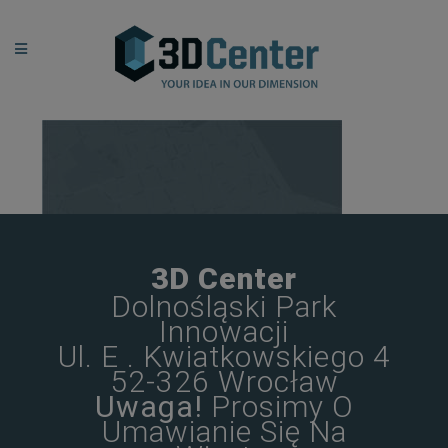
3D Center
Dolnośląski Park
Innowacji
Ul. E . Kwiatkowskiego 4
52-326 Wrocław
Uwaga!
Prosimy O
Umawianie Się Na