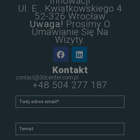
Innowacji
Ul. E . Kwiatkowskiego 4
52-326 Wrocław
Uwaga!
Prosimy O
Umawianie Się Na
Wizyty.
Kontakt
contact@3dcenter.com.pl
+48 504 277 187