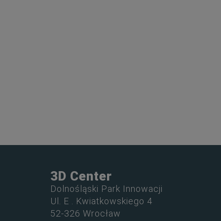
3D Center
Dolnośląski Park Innowacji
Ul. E . Kwiatkowskiego 4
52-326 Wrocław