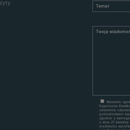
zyty.
Wyrażam zgodę
Eugeniusza Kwiatk
udzielenia odpowi
pośrednictwem kan
zgodnie z wymoga
z dnia 27 kwietni
możliwości wycofa