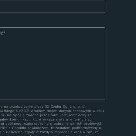
 na przetwarzanie przez 3D Center Sp. z o. o. ul.
owskiego 4 52-326 Wrocław, moich danych osobowych w celu
edzi na pytanie zadane przez formularz kontaktowy za
ałów komunikacji, które wskazałem/am w formularzu,
mi ogólnego rozporządzenia o ochronie danych osobowych
a 2016 r. Ponadto oświadczam, iż zostałem poinformowany o
nia udzielonej zgody w każdym momencie oraz o tym, że