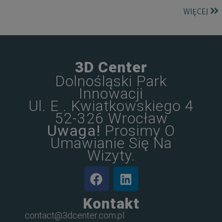
WIĘCEJ
3D Center
Dolnośląski Park
Innowacji
Ul. E . Kwiatkowskiego 4
52-326 Wrocław
Uwaga!
Prosimy O
Umawianie Się Na
Wizyty.
Kontakt
contact@3dcenter.com.pl