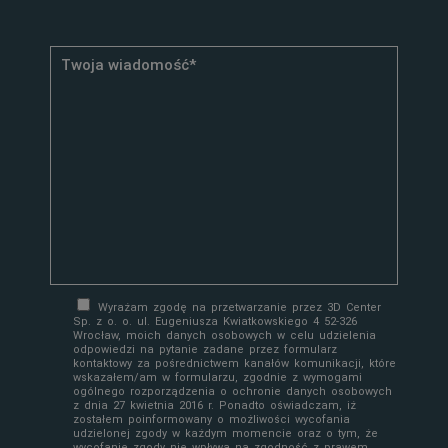
Wyrażam zgodę na przetwarzanie przez 3D Center
Sp. z o. o. ul. Eugeniusza Kwiatkowskiego 4 52-326
Wrocław, moich danych osobowych w celu udzielenia
odpowiedzi na pytanie zadane przez formularz
kontaktowy za pośrednictwem kanałów komunikacji, które
wskazałem/am w formularzu, zgodnie z wymogami
ogólnego rozporządzenia o ochronie danych osobowych
z dnia 27 kwietnia 2016 r. Ponadto oświadczam, iż
zostałem poinformowany o możliwości wycofania
udzielonej zgody w każdym momencie oraz o tym, że
wycofanie zgody nie wpływa na zgodność z prawem