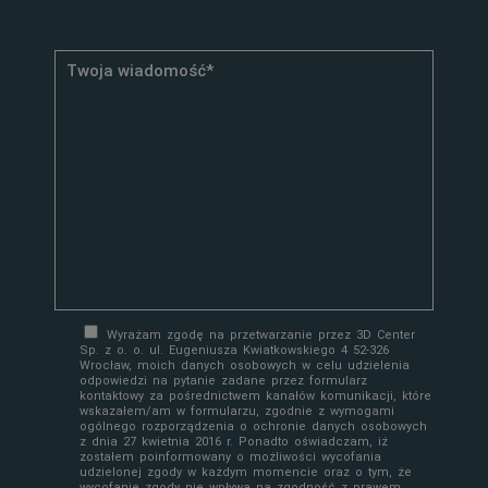
Wyrażam zgodę na przetwarzanie przez 3D Center
Sp. z o. o. ul. Eugeniusza Kwiatkowskiego 4 52-326
Wrocław, moich danych osobowych w celu udzielenia
odpowiedzi na pytanie zadane przez formularz
kontaktowy za pośrednictwem kanałów komunikacji, które
wskazałem/am w formularzu, zgodnie z wymogami
ogólnego rozporządzenia o ochronie danych osobowych
z dnia 27 kwietnia 2016 r. Ponadto oświadczam, iż
zostałem poinformowany o możliwości wycofania
udzielonej zgody w każdym momencie oraz o tym, że
wycofanie zgody nie wpływa na zgodność z prawem