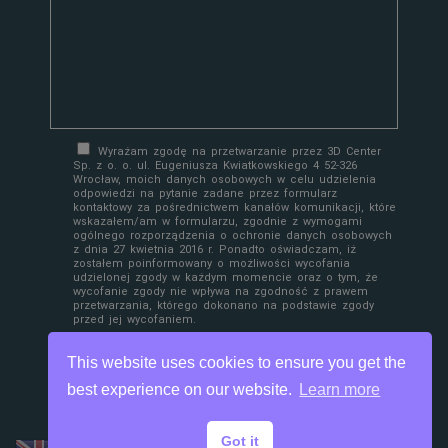
Wyrażam zgodę na przetwarzanie przez 3D Center
Sp. z o. o. ul. Eugeniusza Kwiatkowskiego 4 52-326
Wrocław, moich danych osobowych w celu udzielenia
odpowiedzi na pytanie zadane przez formularz
kontaktowy za pośrednictwem kanałów komunikacji, które
wskazałem/am w formularzu, zgodnie z wymogami
ogólnego rozporządzenia o ochronie danych osobowych
z dnia 27 kwietnia 2016 r. Ponadto oświadczam, iż
zostałem poinformowany o możliwości wycofania
udzielonej zgody w każdym momencie oraz o tym, że
wycofanie zgody nie wpływa na zgodność z prawem
przetwarzania, którego dokonano na podstawie zgody
przed jej wycofaniem.
This website uses cookies to ensure you get the
best experience on our website.
Learn more
Got it