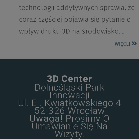
technologii addytywnych sprawia, że
coraz częściej pojawia się pytanie o
wpływ druku 3D na środowisko….
WIĘCEJ
3D Center
Dolnośląski Park
Innowacji
Ul. E . Kwiatkowskiego 4
52-326 Wrocław
Uwaga!
Prosimy O
Umawianie Się Na
Wizyty.