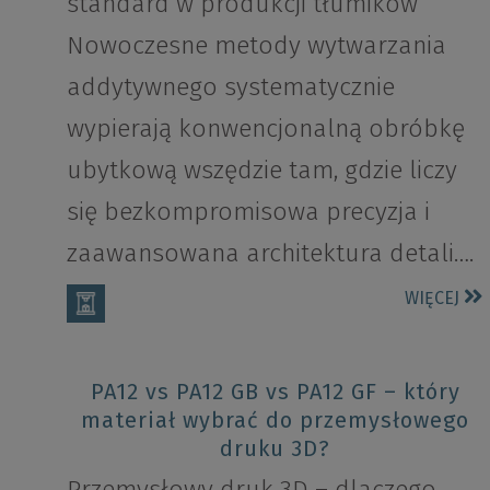
standard w produkcji tłumików
Nowoczesne metody wytwarzania
addytywnego systematycznie
wypierają konwencjonalną obróbkę
ubytkową wszędzie tam, gdzie liczy
się bezkompromisowa precyzja i
zaawansowana architektura detali….
WIĘCEJ
PA12 vs PA12 GB vs PA12 GF – który
materiał wybrać do przemysłowego
druku 3D?
Przemysłowy druk 3D – dlaczego