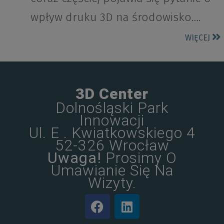
wpływ druku 3D na środowisko….
WIĘCEJ
3D Center
Dolnośląski Park
Innowacji
Ul. E . Kwiatkowskiego 4
52-326 Wrocław
Uwaga!
Prosimy O
Umawianie Się Na
Wizyty.