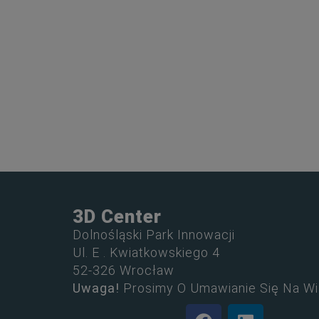
3D Center
Dolnośląski Park Innowacji
Ul. E . Kwiatkowskiego 4
52-326 Wrocław
Uwaga!
Prosimy O Umawianie Się Na Wi