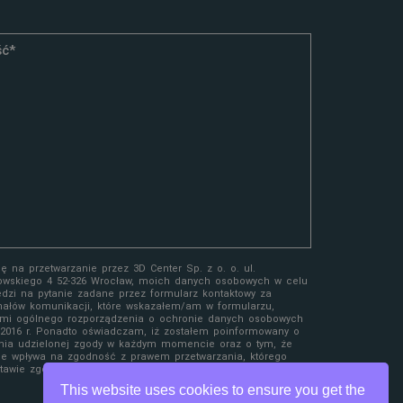
 na przetwarzanie przez 3D Center Sp. z o. o. ul.
owskiego 4 52-326 Wrocław, moich danych osobowych w celu
edzi na pytanie zadane przez formularz kontaktowy za
ałów komunikacji, które wskazałem/am w formularzu,
mi ogólnego rozporządzenia o ochronie danych osobowych
a 2016 r. Ponadto oświadczam, iż zostałem poinformowany o
nia udzielonej zgody w każdym momencie oraz o tym, że
ie wpływa na zgodność z prawem przetwarzania, którego
awie zgody przed jej wycofaniem.
This website uses cookies to ensure you get the