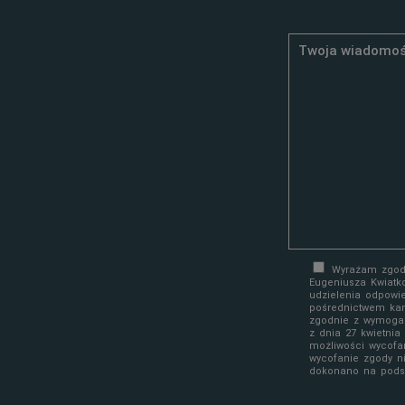
Wyrażam zgodę
Eugeniusza Kwiatk
udzielenia odpowi
pośrednictwem kan
zgodnie z wymoga
z dnia 27 kwietni
możliwości wycofa
wycofanie zgody n
dokonano na podst