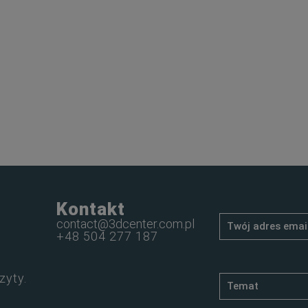
Kontakt
contact@3dcenter.com.pl
+48 504 277 187
zyty.