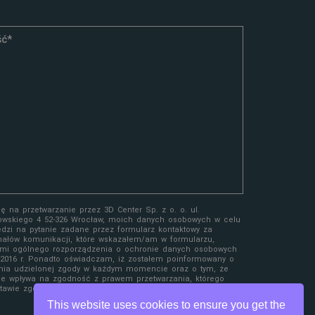
 na przetwarzanie przez 3D Center Sp. z o. o. ul.
owskiego 4 52-326 Wrocław, moich danych osobowych w celu
edzi na pytanie zadane przez formularz kontaktowy za
ałów komunikacji, które wskazałem/am w formularzu,
mi ogólnego rozporządzenia o ochronie danych osobowych
a 2016 r. Ponadto oświadczam, iż zostałem poinformowany o
nia udzielonej zgody w każdym momencie oraz o tym, że
ie wpływa na zgodność z prawem przetwarzania, którego
awie zgody przed jej wycofaniem.
This website uses cookies to ensure you get the