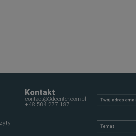
Kontakt
contact@3dcenter.com.pl
+48 504 277 187
zyty.