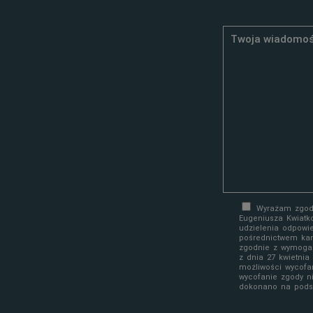
Wyrażam zgodę
Eugeniusza Kwiatk
udzielenia odpowi
pośrednictwem kan
zgodnie z wymoga
z dnia 27 kwietni
możliwości wycofa
wycofanie zgody n
dokonano na podst