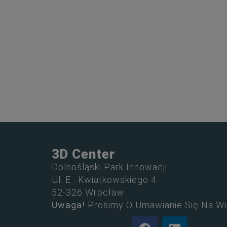
3D Center
Dolnośląski Park Innowacji
Ul. E . Kwiatkowskiego 4
52-326 Wrocław
Uwaga!
Prosimy O Umawianie Się Na Wi