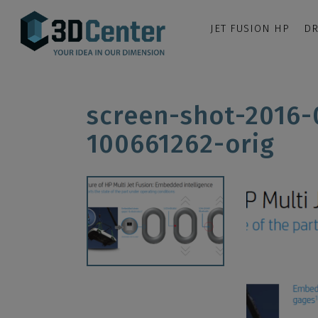
JET FUSION HP
DR
screen-shot-2016-
100661262-orig