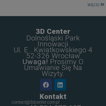
WIĘCEJ
3D Center
Dolnośląski Park
Innowacji
Ul. E . Kwiatkowskiego 4
52-326 Wrocław
Uwaga!
Prosimy O
Umawianie Się Na
Wizyty.
Kontakt
contact@3dcenter.com.pl