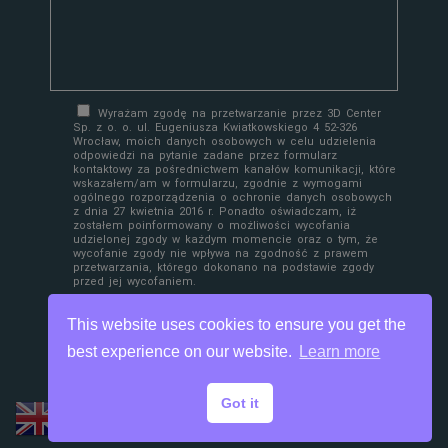
Wyrażam zgodę na przetwarzanie przez 3D Center
Sp. z o. o. ul. Eugeniusza Kwiatkowskiego 4 52-326
Wrocław, moich danych osobowych w celu udzielenia
odpowiedzi na pytanie zadane przez formularz
kontaktowy za pośrednictwem kanałów komunikacji, które
wskazałem/am w formularzu, zgodnie z wymogami
ogólnego rozporządzenia o ochronie danych osobowych
z dnia 27 kwietnia 2016 r. Ponadto oświadczam, iż
zostałem poinformowany o możliwości wycofania
udzielonej zgody w każdym momencie oraz o tym, że
wycofanie zgody nie wpływa na zgodność z prawem
przetwarzania, którego dokonano na podstawie zgody
przed jej wycofaniem.
This website uses cookies to ensure you get the
best experience on our website.
Learn more
Got it