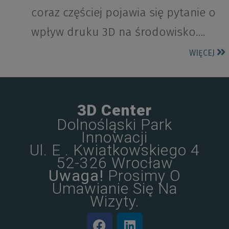
coraz częściej pojawia się pytanie o
wpływ druku 3D na środowisko….
WIĘCEJ
3D Center
Dolnośląski Park
Innowacji
Ul. E . Kwiatkowskiego 4
52-326 Wrocław
Uwaga!
Prosimy O
Umawianie Się Na
Wizyty.