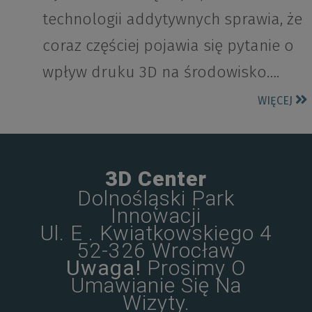
technologii addytywnych sprawia, że
coraz częściej pojawia się pytanie o
wpływ druku 3D na środowisko….
WIĘCEJ
3D Center
Dolnośląski Park
Innowacji
Ul. E . Kwiatkowskiego 4
52-326 Wrocław
Uwaga!
Prosimy O
Umawianie Się Na
Wizyty.