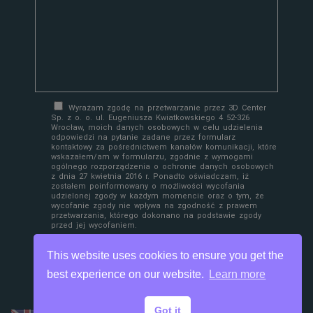
Wyrażam zgodę na przetwarzanie przez 3D Center
Sp. z o. o. ul. Eugeniusza Kwiatkowskiego 4 52-326
Wrocław, moich danych osobowych w celu udzielenia
odpowiedzi na pytanie zadane przez formularz
kontaktowy za pośrednictwem kanałów komunikacji, które
wskazałem/am w formularzu, zgodnie z wymogami
ogólnego rozporządzenia o ochronie danych osobowych
z dnia 27 kwietnia 2016 r. Ponadto oświadczam, iż
zostałem poinformowany o możliwości wycofania
udzielonej zgody w każdym momencie oraz o tym, że
wycofanie zgody nie wpływa na zgodność z prawem
przetwarzania, którego dokonano na podstawie zgody
przed jej wycofaniem.
This website uses cookies to ensure you get the
best experience on our website.
Learn more
Got it