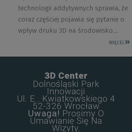
technologii addytywnych sprawia, że
coraz częściej pojawia się pytanie o
wpływ druku 3D na środowisko….
WIĘCEJ
3D Center
Dolnośląski Park
Innowacji
Ul. E . Kwiatkowskiego 4
52-326 Wrocław
Uwaga!
Prosimy O
Umawianie Się Na
Wizyty.