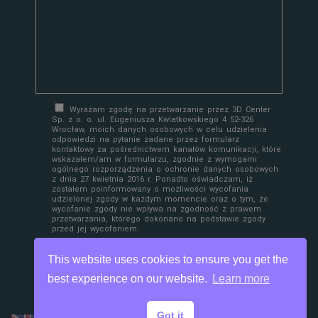
Wyrażam zgodę na przetwarzanie przez 3D Center
Sp. z o. o. ul. Eugeniusza Kwiatkowskiego 4 52-326
Wrocław, moich danych osobowych w celu udzielenia
odpowiedzi na pytanie zadane przez formularz
kontaktowy za pośrednictwem kanałów komunikacji, które
wskazałem/am w formularzu, zgodnie z wymogami
ogólnego rozporządzenia o ochronie danych osobowych
z dnia 27 kwietnia 2016 r. Ponadto oświadczam, iż
zostałem poinformowany o możliwości wycofania
udzielonej zgody w każdym momencie oraz o tym, że
wycofanie zgody nie wpływa na zgodność z prawem
przetwarzania, którego dokonano na podstawie zgody
przed jej wycofaniem.
This website uses cookies to ensure you get the
best experience on our website.
Learn more
Got it