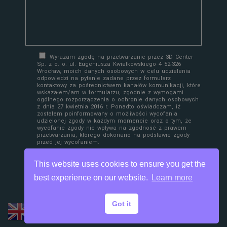
Wyrażam zgodę na przetwarzanie przez 3D Center
Sp. z o. o. ul. Eugeniusza Kwiatkowskiego 4 52-326
Wrocław, moich danych osobowych w celu udzielenia
odpowiedzi na pytanie zadane przez formularz
kontaktowy za pośrednictwem kanałów komunikacji, które
wskazałem/am w formularzu, zgodnie z wymogami
ogólnego rozporządzenia o ochronie danych osobowych
z dnia 27 kwietnia 2016 r. Ponadto oświadczam, iż
zostałem poinformowany o możliwości wycofania
udzielonej zgody w każdym momencie oraz o tym, że
wycofanie zgody nie wpływa na zgodność z prawem
przetwarzania, którego dokonano na podstawie zgody
przed jej wycofaniem.
This website uses cookies to ensure you get the
best experience on our website.
Learn more
Got it