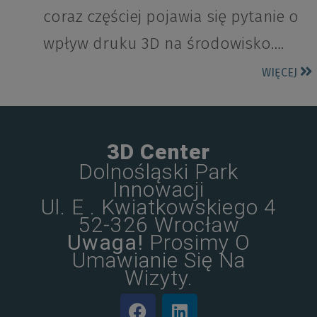
coraz częściej pojawia się pytanie o
wpływ druku 3D na środowisko….
WIĘCEJ
3D Center
Dolnośląski Park
Innowacji
Ul. E . Kwiatkowskiego 4
52-326 Wrocław
Uwaga!
Prosimy O
Umawianie Się Na
Wizyty.