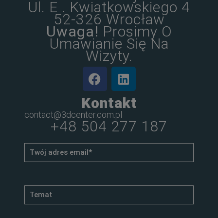
Ul. E . Kwiatkowskiego 4
52-326 Wrocław
Uwaga!
Prosimy O
Umawianie Się Na
Wizyty.
Kontakt
contact@3dcenter.com.pl
+48 504 277 187