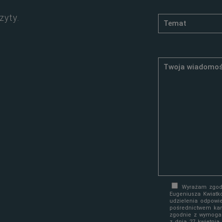
zyty.
Wyrażam zgodę
Eugeniusza Kwiatk
udzielenia odpowi
pośrednictwem kan
zgodnie z wymoga
z dnia 27 kwietni