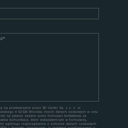
 na przetwarzanie przez 3D Center Sp. z o. o. ul.
owskiego 4 52-326 Wrocław, moich danych osobowych w celu
edzi na pytanie zadane przez formularz kontaktowy za
ałów komunikacji, które wskazałem/am w formularzu,
mi ogólnego rozporządzenia o ochronie danych osobowych
a 2016 r. Ponadto oświadczam, iż zostałem poinformowany o