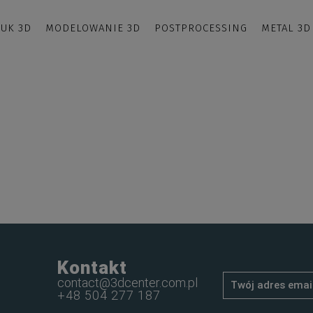
UK 3D
MODELOWANIE 3D
POSTPROCESSING
METAL 3D
Kontakt
contact@3dcenter.com.pl
+48 504 277 187