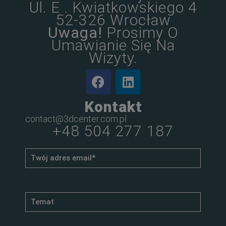
Ul. E . Kwiatkowskiego 4
52-326 Wrocław
Uwaga!
Prosimy O
Umawianie Się Na
Wizyty.
Kontakt
contact@3dcenter.com.pl
+48 504 277 187