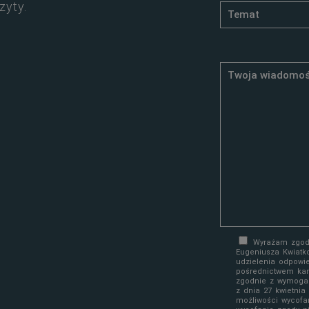
zyty.
Wyrażam zgodę
Eugeniusza Kwiatk
udzielenia odpowi
pośrednictwem kan
zgodnie z wymoga
z dnia 27 kwietni
możliwości wycofa