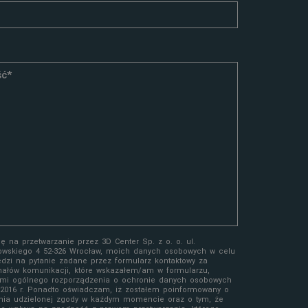
 na przetwarzanie przez 3D Center Sp. z o. o. ul.
owskiego 4 52-326 Wrocław, moich danych osobowych w celu
edzi na pytanie zadane przez formularz kontaktowy za
ałów komunikacji, które wskazałem/am w formularzu,
mi ogólnego rozporządzenia o ochronie danych osobowych
a 2016 r. Ponadto oświadczam, iż zostałem poinformowany o
nia udzielonej zgody w każdym momencie oraz o tym, że