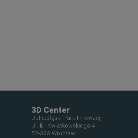
3D Center
Dolnośląski Park Innowacji
Ul. E . Kwiatkowskiego 4
52-326 Wrocław