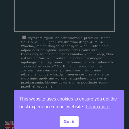
Wyrażam zgodę na przetwarzanie przez 3D Center
Sp. z o. o. ul. Eugeniusza Kwiatkowskiego 4 52-326
Wrocław, moich danych osobowych w celu udzielenia
odpowiedzi na pytanie zadane przez formularz
kontaktowy za pośrednictwem kanałów komunikacji, które
wskazałem/am w formularzu, zgodnie z wymogami
ogólnego rozporządzenia o ochronie danych osobowych
z dnia 27 kwietnia 2016 r. Ponadto oświadczam, iż
zostałem poinformowany o możliwości wycofania
udzielonej zgody w każdym momencie oraz o tym, że
wycofanie zgody nie wpływa na zgodność z prawem
przetwarzania, którego dokonano na podstawie zgody
przed jej wycofaniem.
This website uses cookies to ensure you get the
best experience on our website.
Learn more
Got it