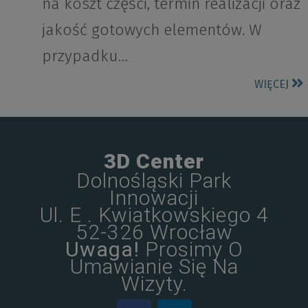
na koszt części, termin realizacji oraz
jakość gotowych elementów. W
przypadku…
WIĘCEJ
3D Center
Dolnośląski Park
Innowacji
Ul. E . Kwiatkowskiego 4
52-326 Wrocław
Uwaga!
Prosimy O
Umawianie Się Na
Wizyty.